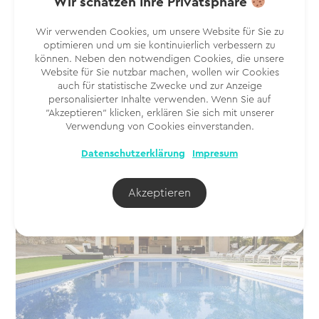
Wir schätzen Ihre Privatsphäre
liegt nur wenige Autominuten vom charmanten
Fischerort Portocolom entfernt und bietet einen
einfachen Zugang zu den wunderschönen
Wir verwenden Cookies, um unsere Website für Sie zu
optimieren und um sie kontinuierlich verbessern zu
Sandstränden mit kristallklarem Wasser.
können. Neben den notwendigen Cookies, die unsere
Website für Sie nutzbar machen, wollen wir Cookies
Kostenlos vorreservieren
auch für statistische Zwecke und zur Anzeige
personalisierter Inhalte verwenden. Wenn Sie auf
"Akzeptieren" klicken, erklären Sie sich mit unserer
Verwendung von Cookies einverstanden.
Datenschutzerklärung
Impresum
Akzeptieren