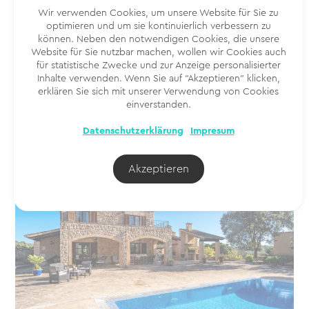
liegt nur wenige Autominuten vom charmanten
Wir verwenden Cookies, um unsere Website für Sie zu
Fischerort Portocolom entfernt und bietet einen
optimieren und um sie kontinuierlich verbessern zu
einfachen Zugang zu den wunderschönen
können. Neben den notwendigen Cookies, die unsere
Sandstränden mit kristallklarem Wasser.
Website für Sie nutzbar machen, wollen wir Cookies auch
für statistische Zwecke und zur Anzeige personalisierter
Kostenlos vorreservieren
Inhalte verwenden. Wenn Sie auf "Akzeptieren" klicken,
erklären Sie sich mit unserer Verwendung von Cookies
einverstanden.
Datenschutzerklärung
Impresum
Akzeptieren