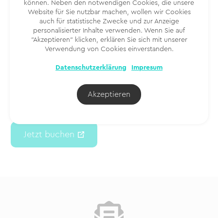
können. Neben den notwendigen Cookies, die unsere
Website für Sie nutzbar machen, wollen wir Cookies
Rent a Car Bennasar
auch für statistische Zwecke und zur Anzeige
personalisierter Inhalte verwenden. Wenn Sie auf
Ein Familienunternehmen mit mehr als 50 Jahren
"Akzeptieren" klicken, erklären Sie sich mit unserer
Erfahrung auf dem Markt. Sie bieten eine familiäre und
Verwendung von Cookies einverstanden.
enge Betreuung, ohne dabei die Professionalität und
Datenschutzerklärung
Impresum
Qualität ihrer Dienstleistungen zu vernachlässigen. Sie
verfügen über eine breite Palette von Fahrzeugen
verschiedener Marken und Modelle, die sie am
Akzeptieren
Flughafen oder in ihren Büros in Portocolom und
Felanitx abholen und abgeben.
Jetzt buchen