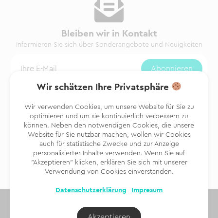
Bleiben wir in Kontakt
Informieren Sie sich über Sonderangebote und Neuigkeiten
Wir schätzen Ihre Privatsphäre
Ja, ich möchte den Newsletter erhalten,
Bedingungen und
Konditionen
Wir verwenden Cookies, um unsere Website für Sie zu
optimieren und um sie kontinuierlich verbessern zu
Folgen Sie uns
können. Neben den notwendigen Cookies, die unsere
Website für Sie nutzbar machen, wollen wir Cookies
@finitrip.de
auch für statistische Zwecke und zur Anzeige
personalisierter Inhalte verwenden. Wenn Sie auf
"Akzeptieren" klicken, erklären Sie sich mit unserer
Verwendung von Cookies einverstanden.
Datenschutzerklärung
Impresum
Finitrip, mehr als nur Urlaub.
Akzeptieren