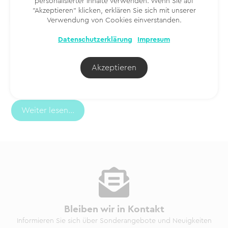
personalisierter Inhalte verwenden. Wenn Sie auf
"Akzeptieren" klicken, erklären Sie sich mit unserer
Verwendung von Cookies einverstanden.
Datenschutzerklärung
Impresum
Tomeu | Fornet de la Soca
Die Türen der Jugendstil-Fassade der Bäckerei Fornet
Akzeptieren
de la Soca im Zentrum Palma de Mallorcas sind das Tor
zu einer anderen Welt
Weiter lesen...
Bleiben wir in Kontakt
Informieren Sie sich über Sonderangebote und Neuigkeiten