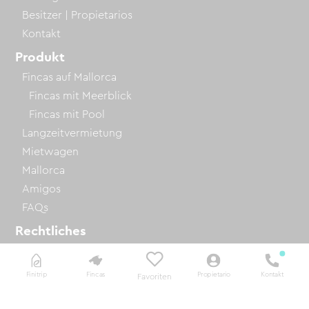
Besitzer | Propietarios
Kontakt
Produkt
Fincas auf Mallorca
Fincas mit Meerblick
Fincas mit Pool
Langzeitvermietung
Mietwagen
Mallorca
Amigos
FAQs
Rechtliches
Datenschutzerklärung
Vermittlungsbedingungen
Finitrip
Fincas
Propietario
Kontakt
Favoriten
Impressum