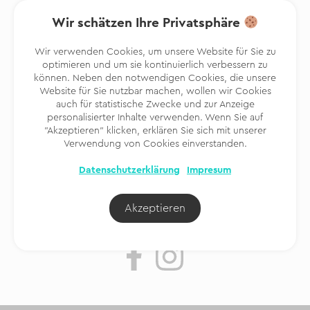
Wir schätzen Ihre Privatsphäre
Wir verwenden Cookies, um unsere Website für Sie zu
optimieren und um sie kontinuierlich verbessern zu
können. Neben den notwendigen Cookies, die unsere
Bleiben wir in Kontakt
Website für Sie nutzbar machen, wollen wir Cookies
Informieren Sie sich über Sonderangebote und Neuigkeiten
auch für statistische Zwecke und zur Anzeige
personalisierter Inhalte verwenden. Wenn Sie auf
"Akzeptieren" klicken, erklären Sie sich mit unserer
Verwendung von Cookies einverstanden.
Ja, ich möchte den Newsletter erhalten,
Bedingungen und
Datenschutzerklärung
Impresum
Konditionen
Akzeptieren
Folgen Sie uns
@finitrip.de