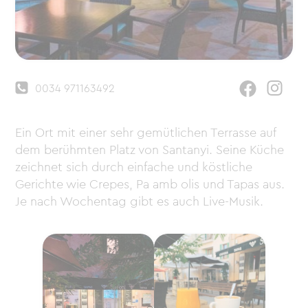
0034 971163492
Ein Ort mit einer sehr gemütlichen Terrasse auf
dem berühmten Platz von Santanyi. Seine Küche
zeichnet sich durch einfache und köstliche
Gerichte wie Crepes, Pa amb olis und Tapas aus.
Je nach Wochentag gibt es auch Live-Musik.