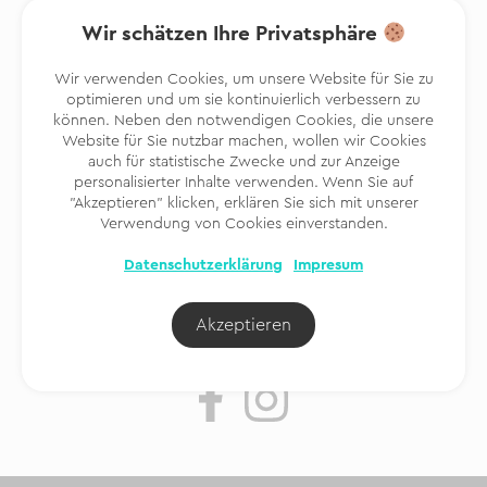
Wir schätzen Ihre Privatsphäre
Wir verwenden Cookies, um unsere Website für Sie zu
optimieren und um sie kontinuierlich verbessern zu
können. Neben den notwendigen Cookies, die unsere
Bleiben wir in Kontakt
Website für Sie nutzbar machen, wollen wir Cookies
Informieren Sie sich über Sonderangebote und Neuigkeiten
auch für statistische Zwecke und zur Anzeige
personalisierter Inhalte verwenden. Wenn Sie auf
"Akzeptieren" klicken, erklären Sie sich mit unserer
Verwendung von Cookies einverstanden.
Ja, ich möchte den Newsletter erhalten,
Bedingungen und
Datenschutzerklärung
Impresum
Konditionen
Akzeptieren
Folgen Sie uns
@finitrip.de